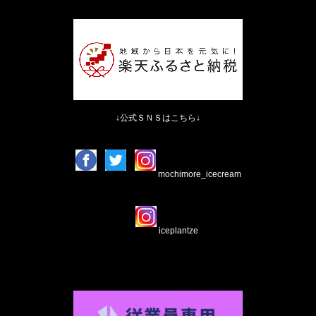
↓公式ＳＮＳはこちら↓
mochimore_icecream
iceplantze