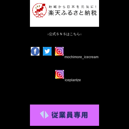
↓公式ＳＮＳはこちら↓
mochimore_icecream
iceplantze