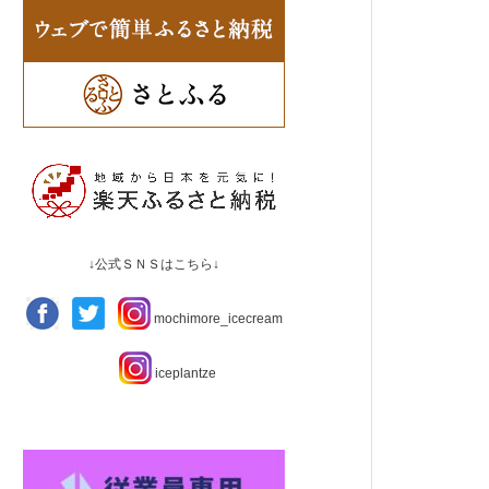
↓公式ＳＮＳはこちら↓
mochimore_icecream
iceplantze