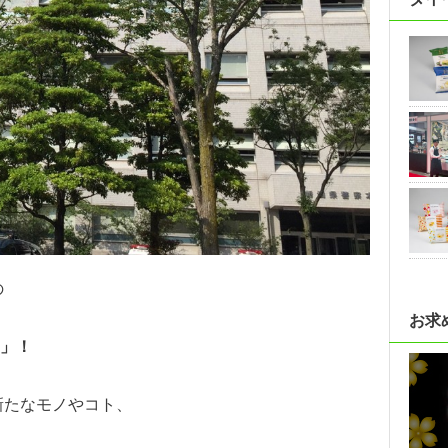
の
お求
」！
、新たなモノやコト、